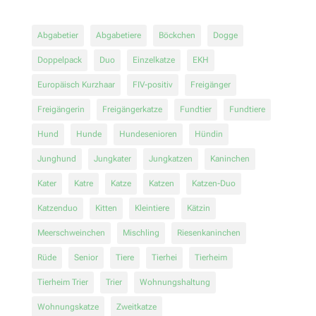
Abgabetier
Abgabetiere
Böckchen
Dogge
Doppelpack
Duo
Einzelkatze
EKH
Europäisch Kurzhaar
FIV-positiv
Freigänger
Freigängerin
Freigängerkatze
Fundtier
Fundtiere
Hund
Hunde
Hundesenioren
Hündin
Junghund
Jungkater
Jungkatzen
Kaninchen
Kater
Katre
Katze
Katzen
Katzen-Duo
Katzenduo
Kitten
Kleintiere
Kätzin
Meerschweinchen
Mischling
Riesenkaninchen
Rüde
Senior
Tiere
Tierhei
Tierheim
Tierheim Trier
Trier
Wohnungshaltung
Wohnungskatze
Zweitkatze