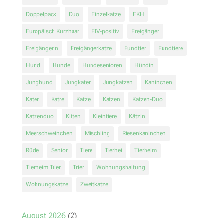
Doppelpack
Duo
Einzelkatze
EKH
Europäisch Kurzhaar
FIV-positiv
Freigänger
Freigängerin
Freigängerkatze
Fundtier
Fundtiere
Hund
Hunde
Hundesenioren
Hündin
Junghund
Jungkater
Jungkatzen
Kaninchen
Kater
Katre
Katze
Katzen
Katzen-Duo
Katzenduo
Kitten
Kleintiere
Kätzin
Meerschweinchen
Mischling
Riesenkaninchen
Rüde
Senior
Tiere
Tierhei
Tierheim
Tierheim Trier
Trier
Wohnungshaltung
Wohnungskatze
Zweitkatze
August 2026
(2)