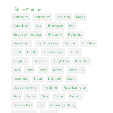
« Ältere Einträge
Abgabetier
Abgabetiere
Böckchen
Dogge
Doppelpack
Duo
Einzelkatze
EKH
Europäisch Kurzhaar
FIV-positiv
Freigänger
Freigängerin
Freigängerkatze
Fundtier
Fundtiere
Hund
Hunde
Hundesenioren
Hündin
Junghund
Jungkater
Jungkatzen
Kaninchen
Kater
Katre
Katze
Katzen
Katzen-Duo
Katzenduo
Kitten
Kleintiere
Kätzin
Meerschweinchen
Mischling
Riesenkaninchen
Rüde
Senior
Tiere
Tierhei
Tierheim
Tierheim Trier
Trier
Wohnungshaltung