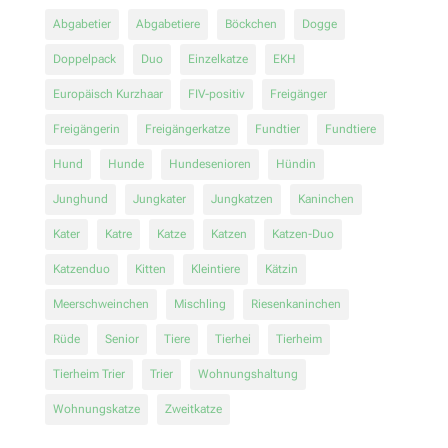
Abgabetier
Abgabetiere
Böckchen
Dogge
Doppelpack
Duo
Einzelkatze
EKH
Europäisch Kurzhaar
FIV-positiv
Freigänger
Freigängerin
Freigängerkatze
Fundtier
Fundtiere
Hund
Hunde
Hundesenioren
Hündin
Junghund
Jungkater
Jungkatzen
Kaninchen
Kater
Katre
Katze
Katzen
Katzen-Duo
Katzenduo
Kitten
Kleintiere
Kätzin
Meerschweinchen
Mischling
Riesenkaninchen
Rüde
Senior
Tiere
Tierhei
Tierheim
Tierheim Trier
Trier
Wohnungshaltung
Wohnungskatze
Zweitkatze