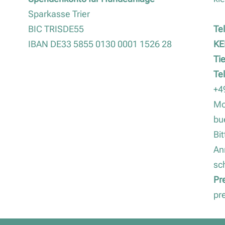
Sparkasse Trier
BIC TRISDE55
Te
IBAN DE33 5855 0130 0001 1526 28
KE
Ti
Te
+4
Mo
bu
Bi
An
sc
Pr
pr