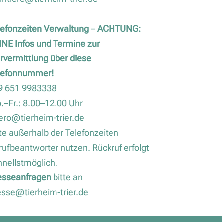
lefonzeiten Verwaltung
–
ACHTUNG:
INE Infos und Termine zur
ervermittlung über diese
lefonnummer!
9 651 9983338
.–Fr.: 8.00–12.00 Uhr
ero@tierheim-trier.de
tte außerhalb der Telefonzeiten
rufbeantworter nutzen. Rückruf erfolgt
hnellstmöglich.
esseanfragen
bitte an
esse@tierheim-trier.de