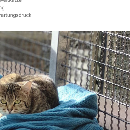
ng
rwartungsdruck