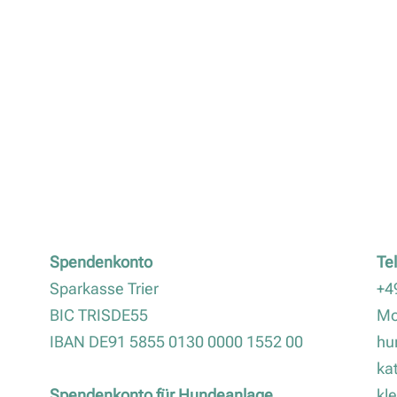
Spendenkonto
Te
Sparkasse Trier
+4
BIC TRISDE55
Mo
IBAN DE91 5855 0130 0000 1552 00
hu
ka
Spendenkonto für Hundeanlage
kl