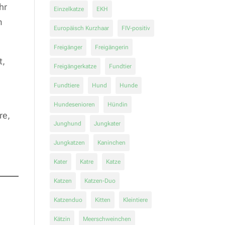
hr
Einzelkatze
EKH
m
Europäisch Kurzhaar
FIV-positiv
Freigänger
Freigängerin
t,
Freigängerkatze
Fundtier
Fundtiere
Hund
Hunde
Hundesenioren
Hündin
re,
Junghund
Jungkater
Jungkatzen
Kaninchen
Kater
Katre
Katze
Katzen
Katzen-Duo
Katzenduo
Kitten
Kleintiere
Kätzin
Meerschweinchen