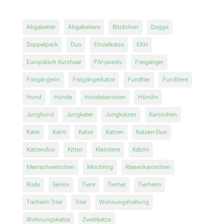
Abgabetier
Abgabetiere
Böckchen
Dogge
Doppelpack
Duo
Einzelkatze
EKH
Europäisch Kurzhaar
FIV-positiv
Freigänger
Freigängerin
Freigängerkatze
Fundtier
Fundtiere
Hund
Hunde
Hundesenioren
Hündin
Junghund
Jungkater
Jungkatzen
Kaninchen
Kater
Katre
Katze
Katzen
Katzen-Duo
Katzenduo
Kitten
Kleintiere
Kätzin
Meerschweinchen
Mischling
Riesenkaninchen
Rüde
Senior
Tiere
Tierhei
Tierheim
Tierheim Trier
Trier
Wohnungshaltung
Wohnungskatze
Zweitkatze