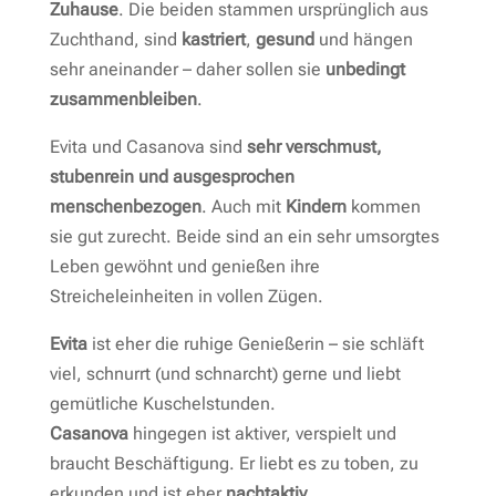
Zuhause
. Die beiden stammen ursprünglich aus
Zuchthand, sind
kastriert
,
gesund
und hängen
sehr aneinander – daher sollen sie
unbedingt
zusammenbleiben
.
Evita und Casanova sind
sehr verschmust,
stubenrein und ausgesprochen
menschenbezogen
. Auch mit
Kindern
kommen
sie gut zurecht. Beide sind an ein sehr umsorgtes
Leben gewöhnt und genießen ihre
Streicheleinheiten in vollen Zügen.
Evita
ist eher die ruhige Genießerin – sie schläft
viel, schnurrt (und schnarcht) gerne und liebt
gemütliche Kuschelstunden.
Casanova
hingegen ist aktiver, verspielt und
braucht Beschäftigung. Er liebt es zu toben, zu
erkunden und ist eher
nachtaktiv
.