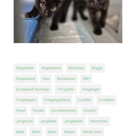
Abgabetier
Abgabetiere
Böckchen
Dogge
Doppelpack
Duo
Einzelkatze
EKH
Europäisch Kurzhaar
FIV-positiv
Freigänger
Freigängerin
Freigängerkatze
Fundtier
Fundtiere
Hund
Hunde
Hundesenioren
Hündin
Junghund
Jungkater
Jungkatzen
Kaninchen
Kater
Katre
Katze
Katzen
Katzen-Duo