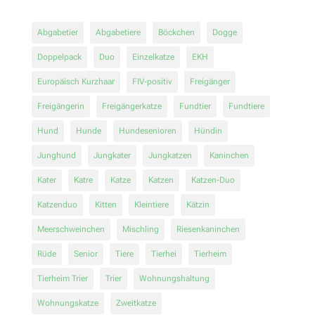
Abgabetier
Abgabetiere
Böckchen
Dogge
Doppelpack
Duo
Einzelkatze
EKH
Europäisch Kurzhaar
FIV-positiv
Freigänger
Freigängerin
Freigängerkatze
Fundtier
Fundtiere
Hund
Hunde
Hundesenioren
Hündin
Junghund
Jungkater
Jungkatzen
Kaninchen
Kater
Katre
Katze
Katzen
Katzen-Duo
Katzenduo
Kitten
Kleintiere
Kätzin
Meerschweinchen
Mischling
Riesenkaninchen
Rüde
Senior
Tiere
Tierhei
Tierheim
Tierheim Trier
Trier
Wohnungshaltung
Wohnungskatze
Zweitkatze