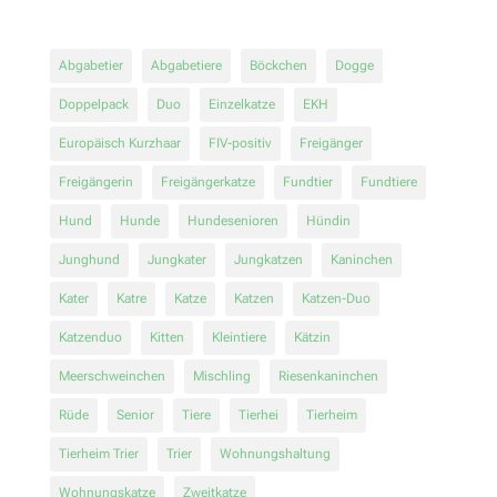
Abgabetier
Abgabetiere
Böckchen
Dogge
Doppelpack
Duo
Einzelkatze
EKH
Europäisch Kurzhaar
FIV-positiv
Freigänger
Freigängerin
Freigängerkatze
Fundtier
Fundtiere
Hund
Hunde
Hundesenioren
Hündin
Junghund
Jungkater
Jungkatzen
Kaninchen
Kater
Katre
Katze
Katzen
Katzen-Duo
Katzenduo
Kitten
Kleintiere
Kätzin
Meerschweinchen
Mischling
Riesenkaninchen
Rüde
Senior
Tiere
Tierhei
Tierheim
Tierheim Trier
Trier
Wohnungshaltung
Wohnungskatze
Zweitkatze