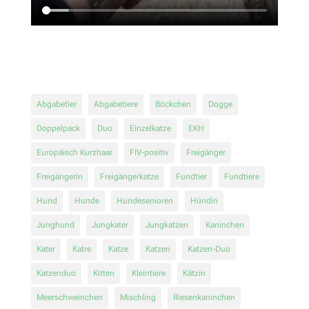
Abgabetier
Abgabetiere
Böckchen
Dogge
Doppelpack
Duo
Einzelkatze
EKH
Europäisch Kurzhaar
FIV-positiv
Freigänger
Freigängerin
Freigängerkatze
Fundtier
Fundtiere
Hund
Hunde
Hundesenioren
Hündin
Junghund
Jungkater
Jungkatzen
Kaninchen
Kater
Katre
Katze
Katzen
Katzen-Duo
Katzenduo
Kitten
Kleintiere
Kätzin
Meerschweinchen
Mischling
Riesenkaninchen