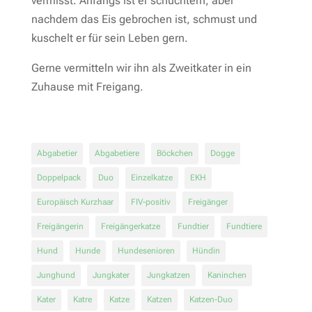
vermisst. Anfangs ist er schüchtern, aber
nachdem das Eis gebrochen ist, schmust und
kuschelt er für sein Leben gern.
Gerne vermitteln wir ihn als Zweitkater in ein
Zuhause mit Freigang.
Abgabetier
Abgabetiere
Böckchen
Dogge
Doppelpack
Duo
Einzelkatze
EKH
Europäisch Kurzhaar
FIV-positiv
Freigänger
Freigängerin
Freigängerkatze
Fundtier
Fundtiere
Hund
Hunde
Hundesenioren
Hündin
Junghund
Jungkater
Jungkatzen
Kaninchen
Kater
Katre
Katze
Katzen
Katzen-Duo