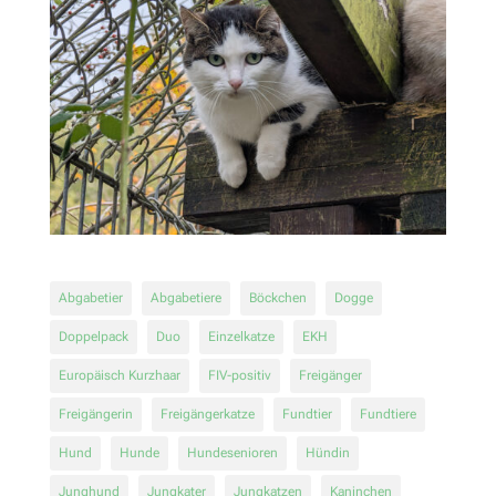
Abgabetier
Abgabetiere
Böckchen
Dogge
Doppelpack
Duo
Einzelkatze
EKH
Europäisch Kurzhaar
FIV-positiv
Freigänger
Freigängerin
Freigängerkatze
Fundtier
Fundtiere
Hund
Hunde
Hundesenioren
Hündin
Junghund
Jungkater
Jungkatzen
Kaninchen