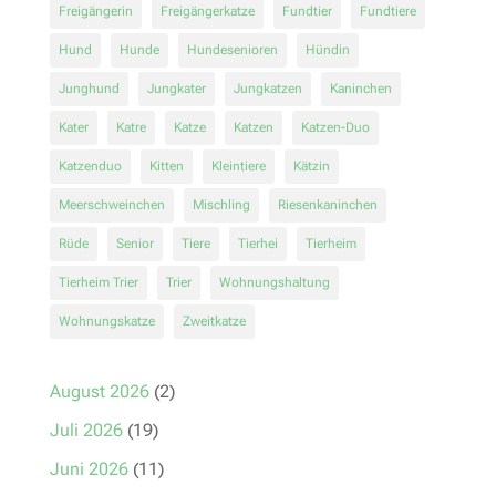
Freigängerin
Freigängerkatze
Fundtier
Fundtiere
Hund
Hunde
Hundesenioren
Hündin
Junghund
Jungkater
Jungkatzen
Kaninchen
Kater
Katre
Katze
Katzen
Katzen-Duo
Katzenduo
Kitten
Kleintiere
Kätzin
Meerschweinchen
Mischling
Riesenkaninchen
Rüde
Senior
Tiere
Tierhei
Tierheim
Tierheim Trier
Trier
Wohnungshaltung
Wohnungskatze
Zweitkatze
August 2026
(2)
Juli 2026
(19)
Juni 2026
(11)