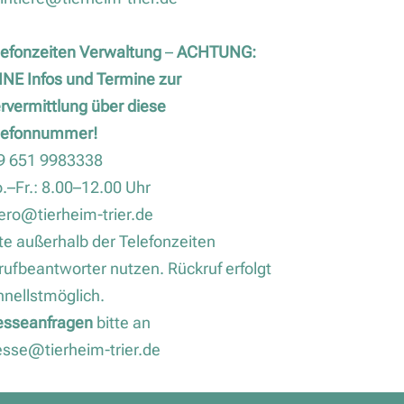
lefonzeiten Verwaltung
–
ACHTUNG:
INE Infos und Termine zur
ervermittlung über diese
lefonnummer!
9 651 9983338
.–Fr.: 8.00–12.00 Uhr
ero@tierheim-trier.de
tte außerhalb der Telefonzeiten
rufbeantworter nutzen. Rückruf erfolgt
hnellstmöglich.
esseanfragen
bitte an
esse@tierheim-trier.de