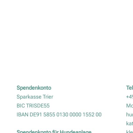
Spendenkonto
Te
Sparkasse Trier
+4
BIC TRISDE55
Mo
IBAN DE91 5855 0130 0000 1552 00
hu
ka
Spendenkonto für Hundeanlage
kl