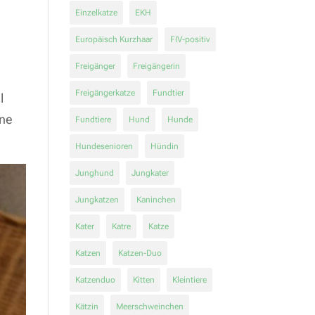
Einzelkatze
EKH
Europäisch Kurzhaar
FIV-positiv
Freigänger
Freigängerin
Freigängerkatze
Fundtier
l
rne
Fundtiere
Hund
Hunde
Hundesenioren
Hündin
Junghund
Jungkater
Jungkatzen
Kaninchen
Kater
Katre
Katze
Katzen
Katzen-Duo
Katzenduo
Kitten
Kleintiere
Kätzin
Meerschweinchen