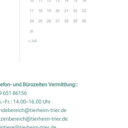
10
11
12
13
14
15
16
17
18
19
20
21
22
23
24
25
26
27
28
29
30
31
« Juli
lefon- und Bürozeiten Vermittlung::
9 651 86156
.–Fr.: 14.00–16.00 Uhr
ndebereich@tierheim-trier.de
tzenbereich@tierheim-trier.de
eintiere@tierheim-trier.de