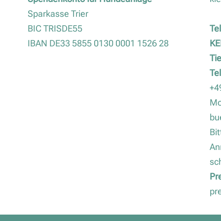
Sparkasse Trier
BIC TRISDE55
Te
IBAN DE33 5855 0130 0001 1526 28
KE
Ti
Te
+4
Mo
bu
Bi
An
sc
Pr
pr