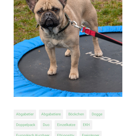
Abgabetier
Abgabetiere
Böckchen
Dogge
Doppelpack
Duo
Einzelkatze
EKH
Europäisch Kurzhaar
FIV-positiv
Freigänger