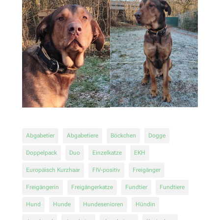
Abgabetier
Abgabetiere
Böckchen
Dogge
Doppelpack
Duo
Einzelkatze
EKH
Europäisch Kurzhaar
FIV-positiv
Freigänger
Freigängerin
Freigängerkatze
Fundtier
Fundtiere
Hund
Hunde
Hundesenioren
Hündin